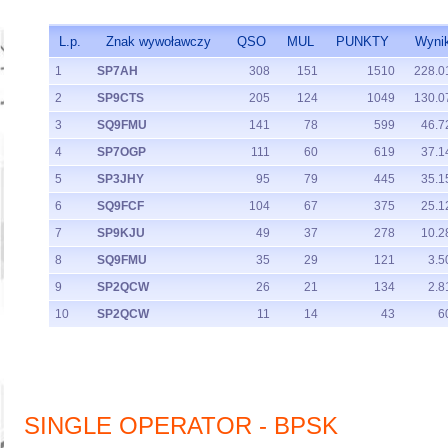
L.p.
Znak wywoławczy
QSO
MUL
PUNKTY
Wyni
1
SP7AH
308
151
1510
228.0
2
SP9CTS
205
124
1049
130.0
3
SQ9FMU
141
78
599
46.7
4
SP7OGP
111
60
619
37.1
5
SP3JHY
95
79
445
35.1
6
SQ9FCF
104
67
375
25.1
7
SP9KJU
49
37
278
10.2
8
SQ9FMU
35
29
121
3.5
9
SP2QCW
26
21
134
2.8
10
SP2QCW
11
14
43
6
SINGLE OPERATOR - BPSK