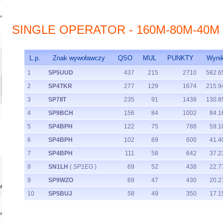
SINGLE OPERATOR - 160M-80M-40M
L.p.
Znak wywoławczy
QSO
MUL
PUNKTY
Wyni
1
SP5UUD
437
215
2710
582.6
2
SP4TKR
277
129
1674
215.9
3
SP7IIT
235
91
1438
130.8
4
SP9BCH
156
84
1002
84.1
5
SP4BPH
122
75
788
59.1
6
SP4BPH
102
69
600
41.4
7
SP4BPH
111
58
642
37.2
8
SN1LH
(
SP1EG
)
69
52
438
22.7
9
SP9WZO
69
47
430
20.2
10
SP5BUJ
58
49
350
17.1