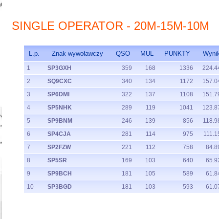
SINGLE OPERATOR - 20M-15M-10M
L.p.
Znak wywoławczy
QSO
MUL
PUNKTY
Wyni
1
SP3GXH
359
168
1336
224.4
2
SQ9CXC
340
134
1172
157.0
3
SP6DMI
322
137
1108
151.7
4
SP5NHK
289
119
1041
123.8
5
SP9BNM
246
139
856
118.9
6
SP4CJA
281
114
975
111.1
7
SP2FZW
221
112
758
84.8
8
SP5SR
169
103
640
65.9
9
SP9BCH
181
105
589
61.8
10
SP3BGD
181
103
593
61.0