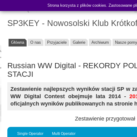
Strona korzysta z plików cookies. Zastosowane pli
Contest:
SP3KEY - Nowosolski Klub Krótko
Główna
O nas
Przyjaciele
Galerie
Archiwum
Nasze pomy
Russian WW Digital - REKORDY PO
STACJI
Zestawienie najlepszych wyników stacji SP w 
WW Digital Contest obejmuje lata 2014 -
20
oficjalnych wyników publikowanych na stronie 
Zestawienie przygotował
Single Operator
Multi Operator