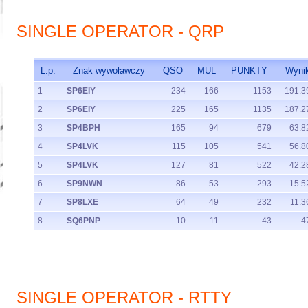
SINGLE OPERATOR - QRP
L.p.
Znak wywoławczy
QSO
MUL
PUNKTY
Wyni
1
SP6EIY
234
166
1153
191.3
2
SP6EIY
225
165
1135
187.2
3
SP4BPH
165
94
679
63.8
4
SP4LVK
115
105
541
56.8
5
SP4LVK
127
81
522
42.2
6
SP9NWN
86
53
293
15.5
7
SP8LXE
64
49
232
11.3
8
SQ6PNP
10
11
43
4
SINGLE OPERATOR - RTTY