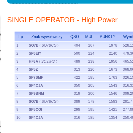
SINGLE OPERATOR - High Power
L.p.
Znak wywoławczy
QSO
MUL
PUNKTY
Wyni
1
SQ7B
(
SQ7BCG
)
404
267
1978
528.1
2
SP6EIY
500
224
2140
479.3
3
HF3A
(
SQ3JPD
)
489
238
1956
465.5
4
SP5Z
313
220
1673
368.0
5
SP7SMF
422
185
1763
326.1
6
SP4CJA
350
205
1543
316.3
7
SP9BNM
319
200
1546
309.2
8
SQ7B
(
SQ7BCG
)
389
178
1583
281.7
9
SP5CQI
298
195
1421
277.0
10
SP4CJA
316
185
1354
250.4