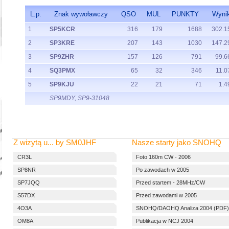
L.p.
Znak wywoławczy
QSO
MUL
PUNKTY
Wyni
1
SP5KCR
316
179
1688
302.1
2
SP3KRE
207
143
1030
147.2
3
SP9ZHR
157
126
791
99.6
4
SQ3PMX
65
32
346
11.0
5
SP9KJU
22
21
71
1.4
SP9MDY, SP9-31048
Z wizytą u... by SM0JHF
Nasze starty jako SNOHQ
CR3L
Foto 160m CW - 2006
SP8NR
Po zawodach w 2005
SP7JQQ
Przed startem - 28MHz/CW
S57DX
Przed zawodami w 2005
4O3A
SNOHQ/DAOHQ Analiza 2004 (PDF)
OM8A
Publikacja w NCJ 2004