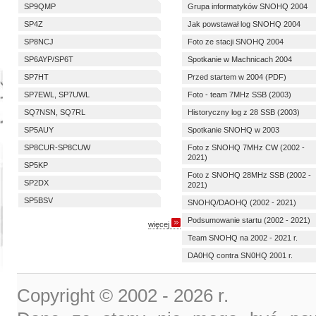
SP9QMP
Grupa informatyków SNOHQ 2004
SP4Z
Jak powstawał log SNOHQ 2004
SP8NCJ
Foto ze stacji SNOHQ 2004
SP6AYP/SP6T
Spotkanie w Machnicach 2004
SP7HT
Przed startem w 2004 (PDF)
SP7EWL, SP7UWL
Foto - team 7MHz SSB (2003)
SQ7NSN, SQ7RL
Historyczny log z 28 SSB (2003)
SP5AUY
Spotkanie SNOHQ w 2003
SP8CUR-SP8CUW
Foto z SNOHQ 7MHz CW (2002 -
2021)
SP5KP
Foto z SNOHQ 28MHz SSB (2002 -
SP2DX
2021)
SP5BSV
SNOHQ/DAOHQ (2002 - 2021)
Podsumowanie startu (2002 - 2021)
więcej
Team SNOHQ na 2002 - 2021 r.
DA0HQ contra SN0HQ 2001 r.
Copyright © 2002 -
2026 r.