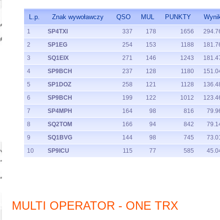
L.p.
Znak wywoławczy
QSO
MUL
PUNKTY
Wyni
1
SP4TXI
337
178
1656
294.7
2
SP1EG
254
153
1188
181.7
3
SQ1EIX
271
146
1243
181.4
4
SP9BCH
237
128
1180
151.0
5
SP1DOZ
258
121
1128
136.4
6
SP9BCH
199
122
1012
123.4
7
SP4MPH
164
98
816
79.9
8
SQ2TOM
166
94
842
79.1
9
SQ1BVG
144
98
745
73.0
10
SP9ICU
115
77
585
45.0
MULTI OPERATOR - ONE TRX