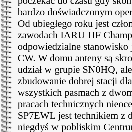
poczekać do czasu gdy skońc
bardzo doświadczonym opera
Od ubiegłego roku jest cz
zawodach IARU HF Champion
odpowiedzialne stanowisko 
CW. W domu anteny są skrom
udział w grupie SN0HQ, ale
zbudowanie dobrej stacji dl
wszystkich pasmach z dwom
pracach technicznych nieoce
SP7EWL jest technikiem z 
niegdyś w pobliskim Centru