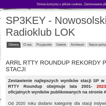
Strona korzysta z plików cookies. Zastosowane pli
Contest:
SP3KEY - Nowosolski
Radioklub LOK
Główna
O nas
Przyjaciele
Galerie
Archiwum
Nasze pomy
ARRL RTTY ROUNDUP REKORDY 
STACJI
Zestawienie najlepszych wyników stacji SP 
RTTY Roundup obejmuje lata 2001-
202
oficjalnych wyników publikowanych na stronie 
Od 2020 roku dodano kategorię dla stacji indyw