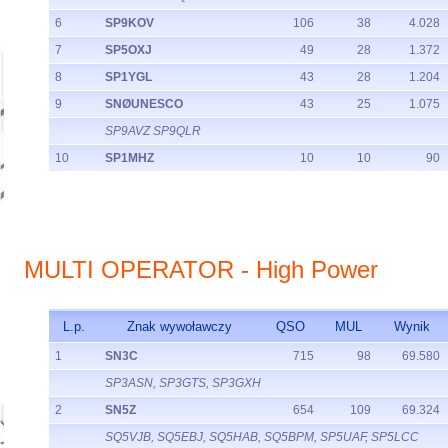
6
SP9KOV
106
38
4.028
7
SP5OXJ
49
28
1.372
8
SP1YGL
43
28
1.204
9
SNØUNESCO
43
25
1.075
SP9AVZ SP9QLR
10
SP1MHZ
10
10
90
MULTI OPERATOR - High Power
L.p.
Znak wywoławczy
QSO
MUL
Wynik
1
SN3C
715
98
69.580
SP3ASN, SP3GTS, SP3GXH
2
SN5Z
654
109
69.324
SQ5VJB, SQ5EBJ, SQ5HAB, SQ5BPM, SP5UAF, SP5LCC