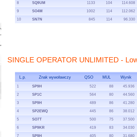
8
SQ9UM
1133
104
114.608
9
SO4M
1002
114
112.062
10
SN7N
845
114
96.330
SINGLE OPERATOR UNLIMITED - Low
L.p.
Znak wywoławczy
QSO
MUL
Wynik
1
SP9H
522
88
45.936
2
SP1C
564
80
44.560
3
SP9H
489
86
41.280
4
SP2EWQ
445
86
38.012
5
SO7T
500
75
37.500
6
SP9KR
419
83
34.030
7
SP9H
405
80
31.680