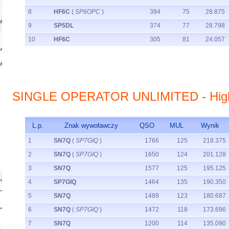
8
HF6C
(
SP6OPC
)
394
75
28.875
9
SP5DL
374
77
28.798
10
HF6C
305
81
24.057
SINGLE OPERATOR UNLIMITED - Hig
L.p.
Znak wywoławczy
QSO
MUL
Wynik
1
SN7Q
(
SP7GIQ
)
1766
125
218.375
2
SN7Q
(
SP7GIQ
)
1650
124
201.128
3
SN7Q
1577
125
195.125
4
SP7GIQ
1464
135
190.350
5
SN7Q
1489
123
180.687
6
SN7Q
(
SP7GIQ
)
1472
118
173.696
7
SN7Q
1200
114
135.090