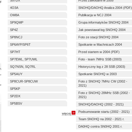
S57DX
Przed zawodami w 2005
4O3A
SNOHQ/DAOHQ Analiza 2004 (PDF)
OM8A
Publikacja w NCJ 2004
SP9QMP
Grupa informatyków SNOHQ 2004
SP4Z
Jak powstawał log SNOHQ 2004
SP8NCJ
Foto ze stacji SNOHQ 2004
SP6AYP/SP6T
Spotkanie w Machnicach 2004
SP7HT
Przed startem w 2004 (PDF)
SP7EWL, SP7UWL
Foto - team 7MHz SSB (2003)
SQ7NSN, SQ7RL
Historyczny log z 28 SSB (2003)
SP5AUY
Spotkanie SNOHQ w 2003
SP8CUR-SP8CUW
Foto z SNOHQ 7MHz CW (2002 -
2021)
SP5KP
Foto z SNOHQ 28MHz SSB (2002 -
SP2DX
2021)
SP5BSV
SNOHQ/DAOHQ (2002 - 2021)
Podsumowanie startu (2002 - 2021)
więcej
Team SNOHQ na 2002 - 2021 r.
DA0HQ contra SN0HQ 2001 r.