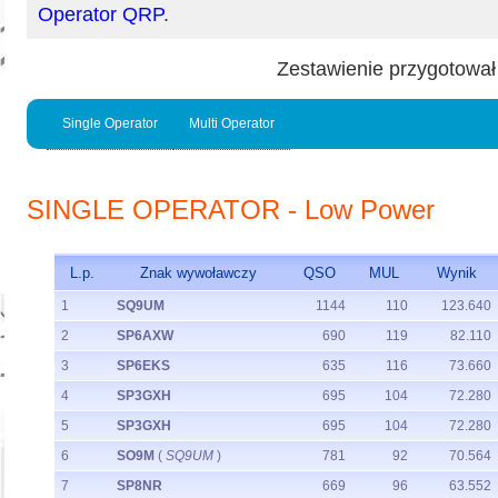
Operator QRP
.
Zestawienie przygotowa
Single Operator
Multi Operator
SINGLE OPERATOR - Low Power
L.p.
Znak wywoławczy
QSO
MUL
Wynik
1
SQ9UM
1144
110
123.640
2
SP6AXW
690
119
82.110
3
SP6EKS
635
116
73.660
4
SP3GXH
695
104
72.280
5
SP3GXH
695
104
72.280
6
SO9M
(
SQ9UM
)
781
92
70.564
7
SP8NR
669
96
63.552