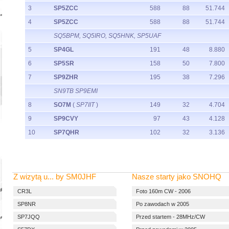
3
SP5ZCC
588
88
51.744
4
SP5ZCC
588
88
51.744
SQ5BPM, SQ5IRO, SQ5HNK, SP5UAF
5
SP4GL
191
48
8.880
6
SP5SR
158
50
7.800
7
SP9ZHR
195
38
7.296
SN9TB SP9EMI
8
SO7M
(
SP7IIT
)
149
32
4.704
9
SP9CVY
97
43
4.128
10
SP7QHR
102
32
3.136
Z wizytą u... by SM0JHF
Nasze starty jako SNOHQ
CR3L
Foto 160m CW - 2006
SP8NR
Po zawodach w 2005
SP7JQQ
Przed startem - 28MHz/CW