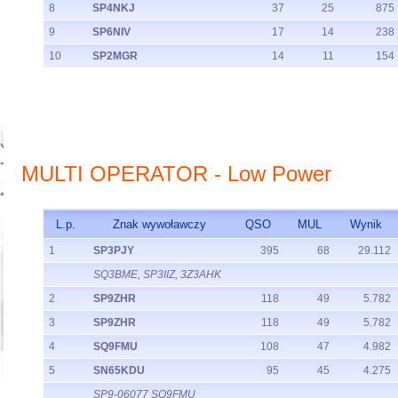
8
SP4NKJ
37
25
875
9
SP6NIV
17
14
238
10
SP2MGR
14
11
154
MULTI OPERATOR - Low Power
L.p.
Znak wywoławczy
QSO
MUL
Wynik
1
SP3PJY
395
68
29.112
SQ3BME, SP3IIZ, 3Z3AHK
2
SP9ZHR
118
49
5.782
3
SP9ZHR
118
49
5.782
4
SQ9FMU
108
47
4.982
5
SN65KDU
95
45
4.275
SP9-06077 SQ9FMU