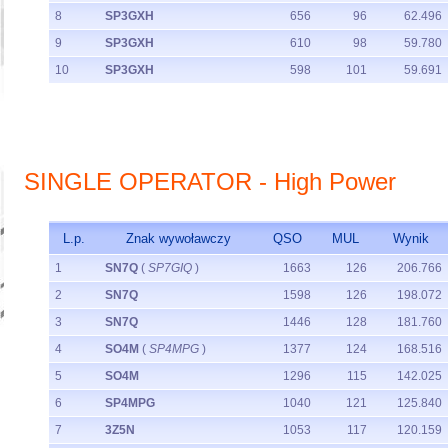
8
SP3GXH
656
96
62.496
9
SP3GXH
610
98
59.780
10
SP3GXH
598
101
59.691
SINGLE OPERATOR - High Power
L.p.
Znak wywoławczy
QSO
MUL
Wynik
1
SN7Q
(
SP7GIQ
)
1663
126
206.766
2
SN7Q
1598
126
198.072
3
SN7Q
1446
128
181.760
4
SO4M
(
SP4MPG
)
1377
124
168.516
5
SO4M
1296
115
142.025
6
SP4MPG
1040
121
125.840
7
3Z5N
1053
117
120.159