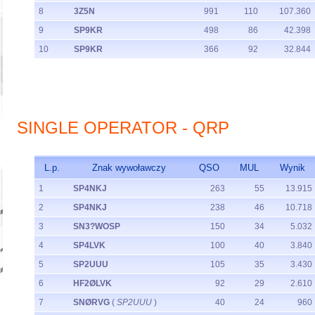
8
3Z5N
991
110
107.360
9
SP9KR
498
86
42.398
10
SP9KR
366
92
32.844
SINGLE OPERATOR - QRP
L.p.
Znak wywoławczy
QSO
MUL
Wynik
1
SP4NKJ
263
55
13.915
2
SP4NKJ
238
46
10.718
3
SN3?WOSP
150
34
5.032
4
SP4LVK
100
40
3.840
5
SP2UUU
105
35
3.430
6
HF2ØLVK
92
29
2.610
7
SNØRVG
(
SP2UUU
)
40
24
960